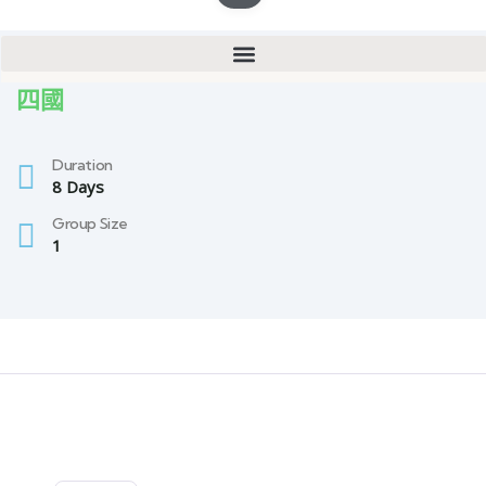
四國
Duration
8 Days
Group Size
1