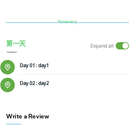
Itinerary
第一天
Expand all
Day 01 :
day1
Day 02 :
day2
Write a Review