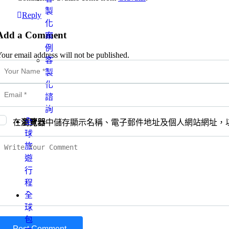
製
Reply
化
Add a Comment
案
例
our email address will not be published.
客
製
化
諮
詢
全
在
瀏覽器
中儲存顯示名稱、電子郵件地址及個人網站網址，
球
旅
遊
行
程
全
球
包