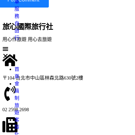
車
服
務
自
旅心國際旅行社
由
行
用心作旅遊 用心去旅遊
首
頁
〒104 台北市中山區林森北路630號2樓
會
員
制
旅
02 2598 2698
遊
客
製
化