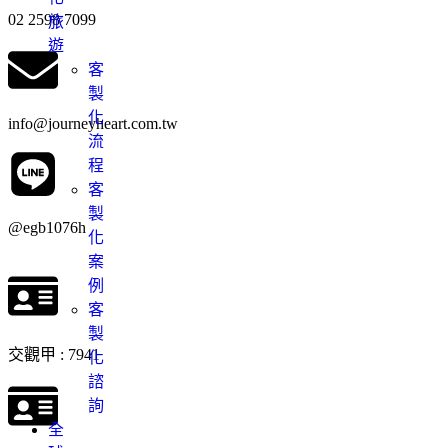
02 2598 7099
旅
遊
客
製
化
info@journeyheart.com.tw
流
程
客
製
@egb1076h
化
案
例
客
製
交觀甲 : 7941
化
諮
詢
全