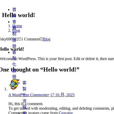
首
Hello world!
頁
會
Home
員
Blog
制
sky690522
1 Comment
Blog
旅
遊
Hello world!
客
製
elcome to WordPress. This is your first post. Edit or delete it, then star
化
One thought on “Hello world!”
旅
遊
客
製
A WordPress Commenter
17 10 月, 2025
化
流
Hi, this is a comment.
程
To get started with moderating, editing, and deleting comments, p
Commenter avatars come from
Gravatar
.
客